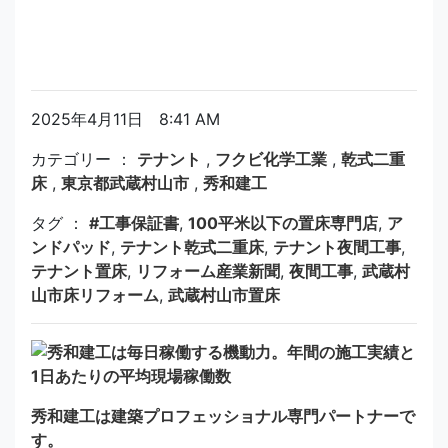
2025年4月11日 8:41 AM
カテゴリー ：
テナント
,
フクビ化学工業
,
乾式二重
床
,
東京都武蔵村山市
,
秀和建工
タグ ：
#工事保証書
,
100平米以下の置床専門店
,
ア
ンドパッド
,
テナント乾式二重床
,
テナント夜間工事
,
テナント置床
,
リフォーム産業新聞
,
夜間工事
,
武蔵村
山市床リフォーム
,
武蔵村山市置床
秀和建工は建築プロフェッショナル専門パートナーで
す。