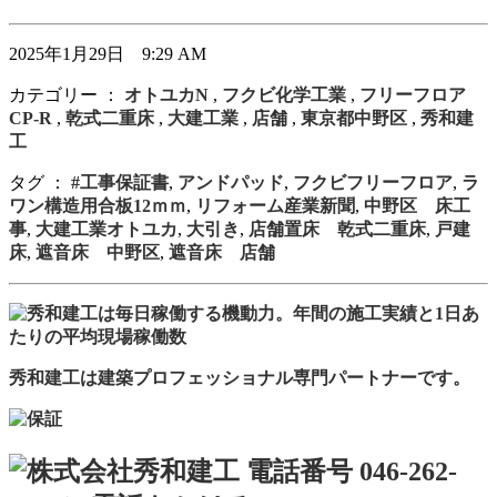
2025年1月29日 9:29 AM
カテゴリー ：
オトユカN
,
フクビ化学工業
,
フリーフロア
CP-R
,
乾式二重床
,
大建工業
,
店舗
,
東京都中野区
,
秀和建
工
タグ ：
#工事保証書
,
アンドパッド
,
フクビフリーフロア
,
ラ
ワン構造用合板12ｍｍ
,
リフォーム産業新聞
,
中野区 床工
事
,
大建工業オトユカ
,
大引き
,
店舗置床 乾式二重床
,
戸建
床
,
遮音床 中野区
,
遮音床 店舗
秀和建工は建築プロフェッショナル専門パートナーです。