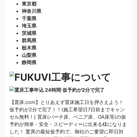
東京都
神奈川県
千葉県
埼玉県
茨城県
群馬県
栃木県
山梨県
静岡県
【置床.com】とりあえず置床施工日を押さえよう！
仮予約が2分で完了！！(施工希望日7日前までキャン
セル無料！) 置床(パーチ床、ベニア床、OA床等)の仮
予約が簡単・安全・スピーディーに出来る様になりま
した！ 驚異の最短仮予約で、御社のご要望に即日対