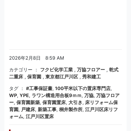
2026年2月8日 8:59 AM
カテゴリー ：
フクビ化学工業
,
万協フロアー
,
乾式
二重床
,
保育園
,
東京都江戸川区
,
秀和建工
タグ ：
#工事保証書
,
100平米以下の置床専門店
,
WP
,
YPE
,
ラワン構造用合板9ｍｍ
,
万協
,
万協フロア
ー
,
保育園新築
,
保育園置床
,
大引き
,
床リフォーム保
育園
,
戸建床
,
新築工事
,
桐井製作所
,
江戸川区床リフ
ォーム
,
江戸川区置床