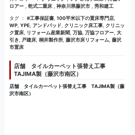
ロアー
,
乾式二重床
,
神奈川県藤沢市
,
秀和建工
タグ ：
#工事保証書
,
100平米以下の置床専門店
,
WP
,
YPE
,
アンドパッド
,
クリニック床工事
,
クリニッ
ク置床
,
リフォーム産業新聞
,
万協
,
万協フロアー
,
大
引き
,
戸建床
,
桐井製作所
,
藤沢市床リフォーム
,
藤沢
市置床
店舗 タイルカーペット張替え工事
TAJIMA製（藤沢市南区）
店舗 タイルカーペット張替え工事 TAJIMA製（藤
沢市南区）