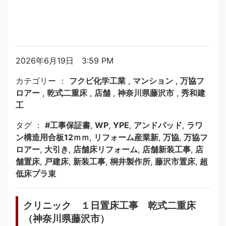
2026年6月19日 3:59 PM
カテゴリー ：
フクビ化学工業
,
マンション
,
万協フ
ロアー
,
乾式二重床
,
店舗
,
神奈川県藤沢市
,
秀和建
工
タグ ：
#工事保証書
,
WP
,
YPE
,
アンドパッド
,
ラワ
ン構造用合板12ｍｍ
,
リフォーム産業新
,
万協
,
万協フ
ロアー
,
大引き
,
店舗床リフォーム
,
店舗新装工事
,
店
舗置床
,
戸建床
,
新装工事
,
桐井製作所
,
藤沢市置床
,
超
低床プラ束
クリニック １日置床工事 乾式二重床
（神奈川県藤沢市）