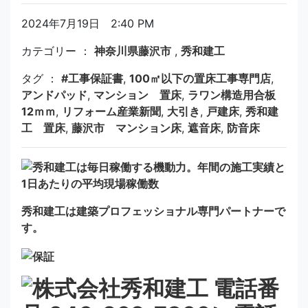
2024年7月19日 2:40 PM
カテゴリー ：
神奈川県藤沢市
,
秀和建工
タグ ：
#工事保証書
,
100㎡以下の置床工事専門店
,
アンドパッド
,
マンション 置床
,
ラワン構造用合板
12ｍｍ
,
リフォーム産業新聞
,
大引き
,
戸建床
,
秀和建
工 置床
,
藤沢市 マンション床
,
遮音床
,
防音床
秀和建工は建築プロフェッショナル専門パートナーで
す。