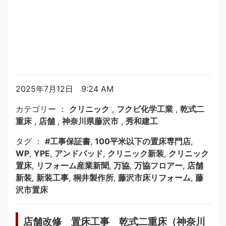
2025年7月12日 9:24 AM
カテゴリー ：
クリニック
,
フクビ化学工業
,
乾式二
重床
,
店舗
,
神奈川県藤沢市
,
秀和建工
タグ ：
#工事保証書
,
100平米以下の置床専門店
,
WP
,
YPE
,
アンドパッド
,
クリニック新装
,
クリニック
置床
,
リフォーム産業新聞
,
万協
,
万協フロアー
,
店舗
新装
,
新装工事
,
桐井製作所
,
藤沢市床リフォーム
,
藤
沢市置床
店舗改修 置床工事 乾式二重床（神奈川