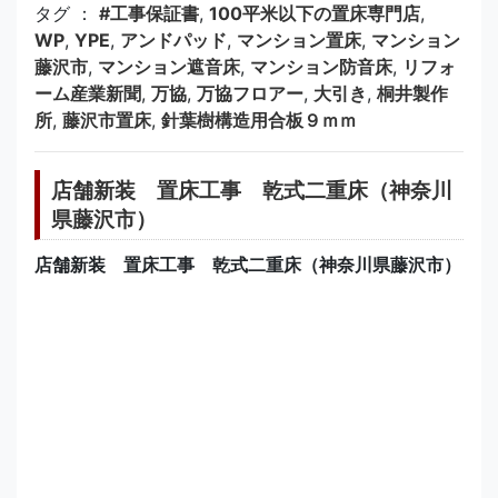
タグ ：
#工事保証書
,
100平米以下の置床専門店
,
WP
,
YPE
,
アンドパッド
,
マンション置床
,
マンション
藤沢市
,
マンション遮音床
,
マンション防音床
,
リフォ
ーム産業新聞
,
万協
,
万協フロアー
,
大引き
,
桐井製作
所
,
藤沢市置床
,
針葉樹構造用合板９ｍｍ
店舗新装 置床工事 乾式二重床（神奈川
県藤沢市）
店舗新装 置床工事 乾式二重床（神奈川県藤沢市）