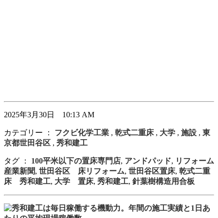
2025年3月30日 10:13 AM
カテゴリー ：
フクビ化学工業
,
乾式二重床
,
大学
,
施設
,
東
京都世田谷区
,
秀和建工
タグ ：
100平米以下の置床専門店
,
アンドパッド
,
リフォーム
産業新聞
,
世田谷区 床リフォーム
,
世田谷区置床
,
乾式二重
床 秀和建工
,
大学 置床
,
秀和建工
,
針葉樹構造用合板