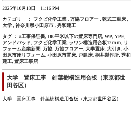
2025年10月18日 11:16 PM
カテゴリー ：
フクビ化学工業
,
万協フロアー
,
乾式二重床
,
大学
,
神奈川県小田原市
,
秀和建工
タグ ：
#工事保証書
,
100平米以下の置床専門店
,
WP
,
YPE
,
アンドパッド
,
フクビ化学工業
,
ラワン構造用合板12ｍｍ
,
リ
フォーム産業新聞
,
万協
,
万協フロアー
,
大学置床
,
大引き
,
小
田原市床リフォーム
,
小田原市置床
,
戸建床
,
桐井製作所
,
秀和
建工
,
置床工事店
大学 置床工事 針葉樹構造用合板（東京都世
田谷区）
大学 置床工事 針葉樹構造用合板（東京都世田谷区）