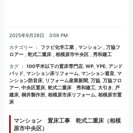
2025年9月28日 3:09 PM
カテゴリー ：
フクビ化学工業
,
マンション
,
万協フ
ロアー
,
乾式二重床
,
相模原市中央区
,
秀和建工
タグ ：
100平米以下の置床専門店
,
WP
,
YPE
,
アンド
パッド
,
マンション床リフォーム
,
マンション遮音
,
マ
ンション防音床
,
リフォーム産業新聞
,
万協
,
万協フロ
アー
,
中央区置床
,
乾式二重床 秀和建工
,
大引き
,
戸
建床
,
桐井製作所
,
相模原市床リフォーム
,
相模原市置
床
マンション 置床工事 乾式二重床（相模
原市中央区）