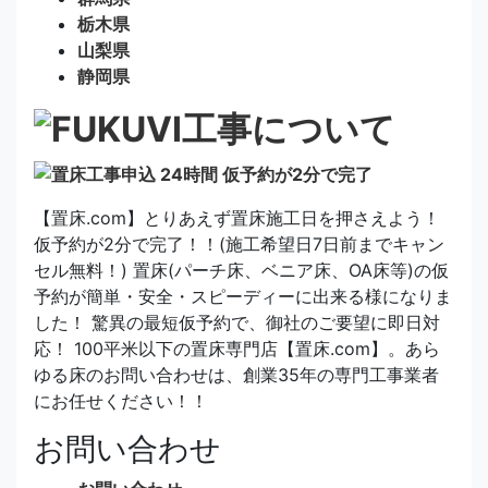
栃木県
山梨県
静岡県
【置床.com】とりあえず置床施工日を押さえよう！
仮予約が2分で完了！！(施工希望日7日前までキャン
セル無料！) 置床(パーチ床、ベニア床、OA床等)の仮
予約が簡単・安全・スピーディーに出来る様になりま
した！ 驚異の最短仮予約で、御社のご要望に即日対
応！ 100平米以下の置床専門店【置床.com】。あら
ゆる床のお問い合わせは、創業35年の専門工事業者
にお任せください！！
お問い合わせ