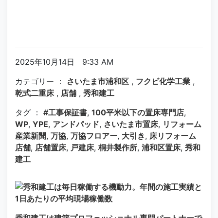
2025年10月14日 9:33 AM
カテゴリー ：
さいたま市浦和区
,
フクビ化学工業
,
乾式二重床
,
店舗
,
秀和建工
タグ ：
#工事保証書
,
100平米以下の置床専門店
,
WP
,
YPE
,
アンドパッド
,
さいたま市置床
,
リフォーム
産業新聞
,
万協
,
万協フロアー
,
大引き
,
床リフォーム
店舗
,
店舗置床
,
戸建床
,
桐井製作所
,
浦和区置床
,
秀和
建工