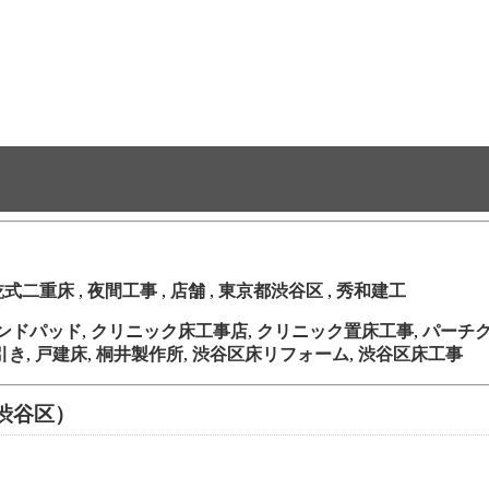
乾式二重床
,
夜間工事
,
店舗
,
東京都渋谷区
,
秀和建工
ンドパッド
,
クリニック床工事店
,
クリニック置床工事
,
パーチ
引き
,
戸建床
,
桐井製作所
,
渋谷区床リフォーム
,
渋谷区床工事
渋谷区）