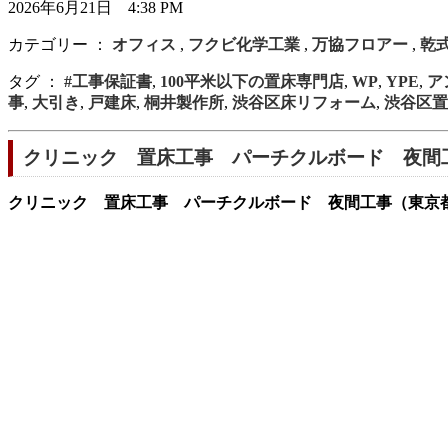
2026年6月21日 4:38 PM
カテゴリー ：
オフィス
,
フクビ化学工業
,
万協フロアー
,
乾
タグ ：
#工事保証書
,
100平米以下の置床専門店
,
WP
,
YPE
,
ア
事
,
大引き
,
戸建床
,
桐井製作所
,
渋谷区床リフォーム
,
渋谷区置
クリニック 置床工事 パーチクルボード 夜間
クリニック 置床工事 パーチクルボード 夜間工事（東京