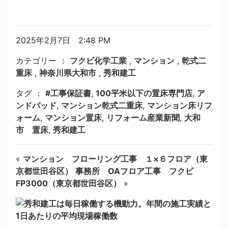
2025年2月7日 2:48 PM
カテゴリー ：
フクビ化学工業
,
マンション
,
乾式二
重床
,
神奈川県大和市
,
秀和建工
タグ ：
#工事保証書
,
100平米以下の置床専門店
,
ア
ンドパッド
,
マンション乾式二重床
,
マンション床リフ
ォーム
,
マンション置床
,
リフォーム産業新聞
,
大和
市 置床
,
秀和建工
«
マンション フローリング工事 １×６フロア（東
京都世田谷区）
事務所 OAフロア工事 フクビ
FP3000（東京都世田谷区）
»