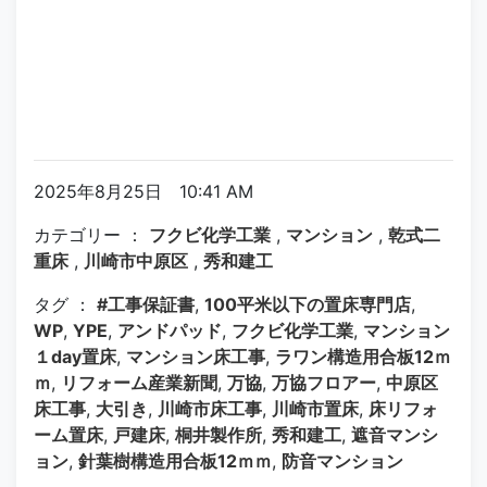
2025年8月25日 10:41 AM
カテゴリー ：
フクビ化学工業
,
マンション
,
乾式二
重床
,
川崎市中原区
,
秀和建工
タグ ：
#工事保証書
,
100平米以下の置床専門店
,
WP
,
YPE
,
アンドパッド
,
フクビ化学工業
,
マンション
１day置床
,
マンション床工事
,
ラワン構造用合板12ｍ
ｍ
,
リフォーム産業新聞
,
万協
,
万協フロアー
,
中原区
床工事
,
大引き
,
川崎市床工事
,
川崎市置床
,
床リフォ
ーム置床
,
戸建床
,
桐井製作所
,
秀和建工
,
遮音マンシ
ョン
,
針葉樹構造用合板12ｍｍ
,
防音マンション