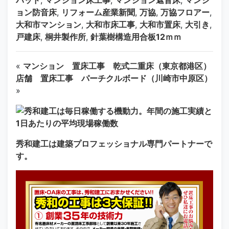
パッド
,
マンション床工事
,
マンション遮音床
,
マンシ
ョン防音床
,
リフォーム産業新聞
,
万協
,
万協フロアー
,
大和市マンション
,
大和市床工事
,
大和市置床
,
大引き
,
戸建床
,
桐井製作所
,
針葉樹構造用合板12ｍｍ
«
マンション 置床工事 乾式二重床（東京都港区）
店舗 置床工事 パーチクルボード（川崎市中原区）
»
秀和建工は建築プロフェッショナル専門パートナーで
す。