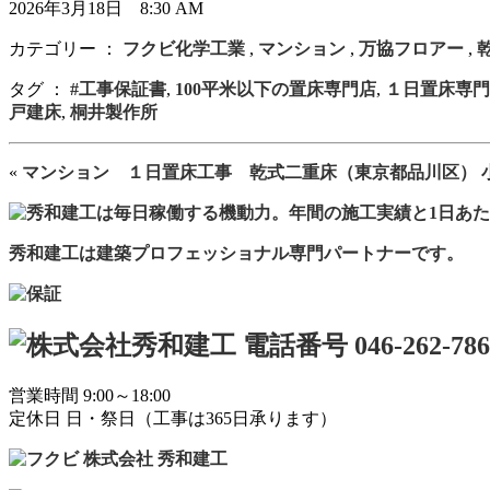
2026年3月18日 8:30 AM
カテゴリー ：
フクビ化学工業
,
マンション
,
万協フロアー
,
タグ ：
#工事保証書
,
100平米以下の置床専門店
,
１日置床専門
戸建床
,
桐井製作所
«
マンション １日置床工事 乾式二重床（東京都品川区）
秀和建工は建築プロフェッショナル専門パートナーです。
営業時間 9:00～18:00
定休日 日・祭日（工事は365日承ります）