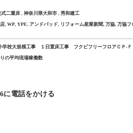
乾式二重床
,
神奈川県大和市
,
秀和建工
店
,
WP
,
YPE
,
アンドパッド
,
リフォーム産業新聞
,
万協
,
万協フ
小学校大規模工事 １日置床工事 フクビフリーフロアＣＰ-Ｆ